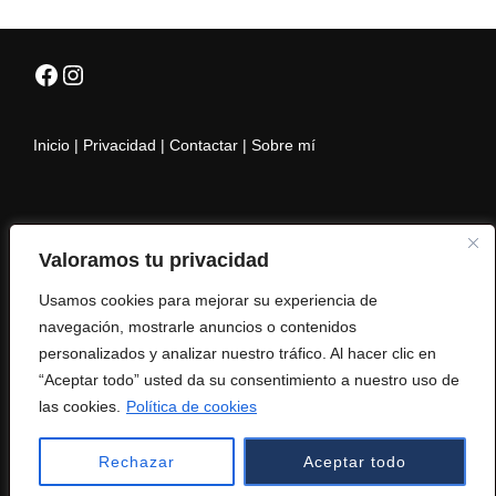
Facebook
Instagram
Inicio
|
Privacidad
|
Contactar
|
Sobre mí
Hasta El Infinito y Más Allá
Valoramos tu privacidad
Usamos cookies para mejorar su experiencia de
navegación, mostrarle anuncios o contenidos
personalizados y analizar nuestro tráfico. Al hacer clic en
Privacidad
“Aceptar todo” usted da su consentimiento a nuestro uso de
Desarrollo:
IMDESWEB
las cookies.
Política de cookies
Copyright © 2025 Marien Del Canto
Rechazar
Aceptar todo
Inspiro Theme
por
WPZOOM