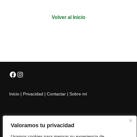
Volver al Inicio
Facebook
Instagram
Inicio
|
Privacidad
|
Contactar
|
Sobre mí
Hasta El Infinito y Más Allá
Valoramos tu privacidad
Usamos cookies para mejorar su experiencia de