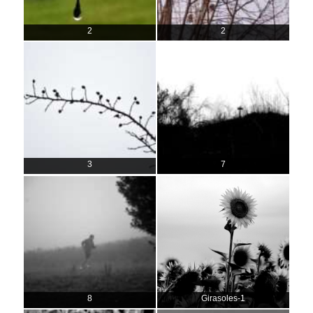
2
2
3
7
8
Girasoles-1